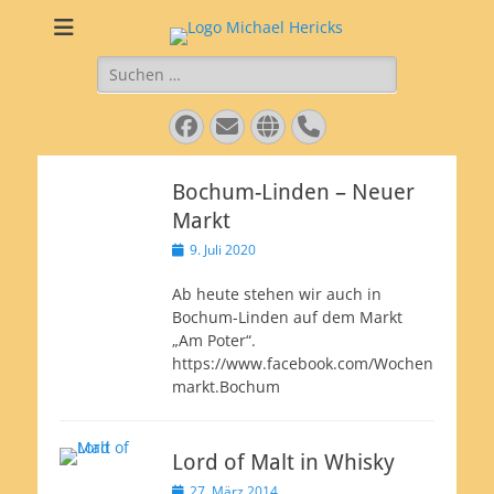
Käsepezialitäten
Feinkost aus Coesfeld
Suche
Hericks
nach:
Facebook
E-
Website
Telefon
Mail
Bochum-Linden – Neuer
Markt
Veröffentlicht
9. Juli 2020
am
Ab heute stehen wir auch in
Bochum-Linden auf dem Markt
„Am Poter“.
https://www.facebook.com/Wochen
markt.Bochum
Lord of Malt in Whisky
Veröffentlicht
27. März 2014