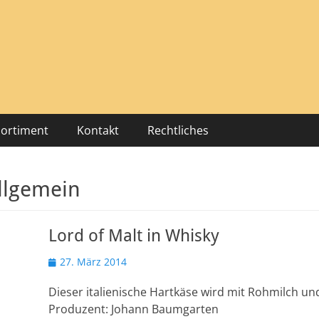
Hericks
Sortiment
Kontakt
Rechtliches
llgemein
Lord of Malt in Whisky
Veröffentlicht
27. März 2014
am
Dieser italienische Hartkäse wird mit Rohmilch und
Produzent: Johann Baumgarten