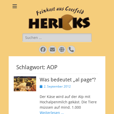
Käsepezialitäten
Feinkost aus Coesfeld
Hericks
Suche
nach:
Facebook
E-
Website
Telefon
Mail
Schlagwort:
AOP
Was bedeutet „al page“?
Veröffentlicht
2. September 2012
am
Der Käse wird auf der Alp mit
Hochalpenmilch gekäst. Die Tiere
müssen auf mind. 1.000
Weiterlesen …