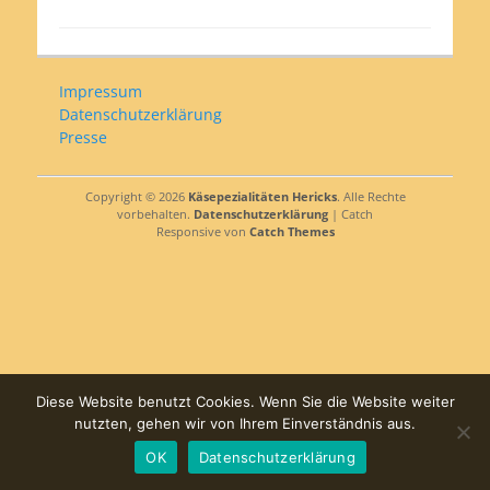
Impressum
Datenschutzerklärung
Presse
Copyright © 2026
Käsepezialitäten Hericks
. Alle Rechte
vorbehalten.
Datenschutzerklärung
| Catch
Responsive von
Catch Themes
Diese Website benutzt Cookies. Wenn Sie die Website weiter
nutzten, gehen wir von Ihrem Einverständnis aus.
OK
Datenschutzerklärung