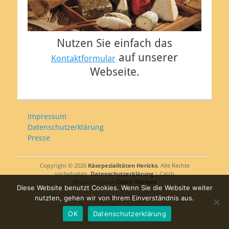
Nutzen Sie einfach das
auf unserer
Kontaktformular
Webseite.
Impressum
Datenschutzerklärung
Presse
Copyright © 2026
Käsepezialitäten Hericks
. Alle Rechte
vorbehalten.
Datenschutzerklärung
| Catch
Responsive von
Catch Themes
Diese Website benutzt Cookies. Wenn Sie die Website weiter
nutzten, gehen wir von Ihrem Einverständnis aus.
OK
Datenschutzerklärung