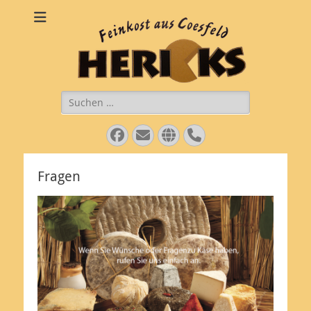
Käsepezialitäten
Feinkost aus Coesfeld
Hericks
Suche
nach:
Facebook
E-
Website
Telefon
Mail
Fragen