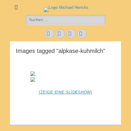
Käsepezialitäten
Feinkost aus Coesfeld
Suche
Hericks
nach:
Facebook
E-
Website
Telefon
Mail
Images tagged "alpkase-kuhmilch"
[ZEIGE EINE SLIDESHOW]